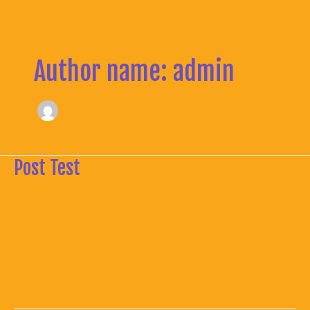
Skip
to
content
Author name: admin
Post Test
Post
Test
Read More »