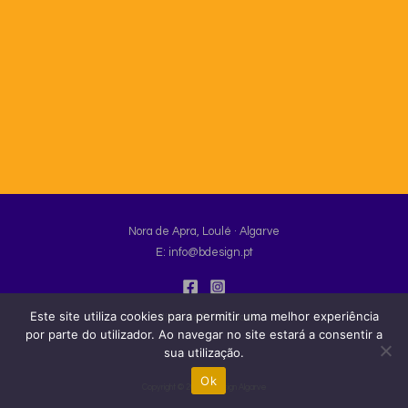
Nora de Apra, Loulé · Algarve
E:
info@bdesign.pt
Este site utiliza cookies para permitir uma melhor experiência
Política de Privacidade
por parte do utilizador. Ao navegar no site estará a consentir a
sua utilização.
Ok
Copyright © 2026 BDesign Algarve